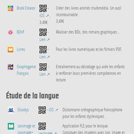
Book Creator
-
Créer des livres animés multimédia. Un outil
incontournable.
iOS
,
3,49€
3,49€
BDnF
-
Réaliser des BDs, des romans graphiques...
Lien
Livres
-
Pour les livres numériques et les fichiers PDF.
Lien
Graphogame
-
Entraînement au décodage qui aide les enfants
Français
à renforcer leurs premières compétences en
Lien
lecture.
Étude de la langue
Dicodys
-
iOS
Dictionnaire orthographique francophone
pour les enfants dyslexiques.
Leximage et
Application FLE pour le lexique.
Leximage+
Constituer des imagiers avec son, image et
Leximage