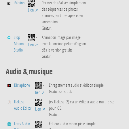
iMotion
-
Permet de réaliser simplement
des séquences de photos
Lien
animées, en time-lapse et en
stopmotion.
Gratuit
Stop
-
Animation image par image
Motion
avec la fonction pelure d’oignon
Lien
Studio
dès la version gratuite
Gratuit
Audio & musique
Dictaphone
-
Enregistrement audio et édition simple
Gratuit sans pub.
lien
Hokusai
-
(ex Hokusai 2) est un éditeur audio multi-piste
Audio Editor
pour iOS.
Lien
Gratuit
Lexis Audio
-
Éditeur audio mono-piste simple.