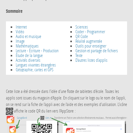
Sommaire
Internet
Sciences
Vidéo
Coder - Programmer
Audio et musique
QR Code
Image
Réalité augmentée
Mathématiques
Outils pour enseigner
Lecture - Écriture - Production
Gestion et partage de fichiers
Étude de la langue
Texte
Activités diverses
D’autres listes d’applis
Langues vivantes étrangères
Géographie, cartes et GPS
Cette liste a été dressée dans l’idée d’une flotte de tablettes d’école. Toutes les
applis sont issues du magasin d’Apple. En cliquant sur le logo ou le nom de l’appli,
on se rend sur la fiche de l’appli avec de l’aide et des exemples d’utilisation. L’icône
affiche le code QR du lien vers l’AppStore :