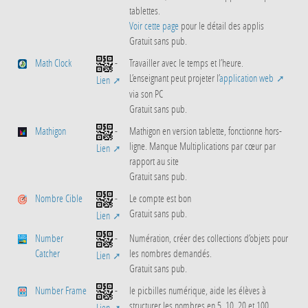
tablettes.
Voir cette page
pour le détail des applis
Gratuit sans pub.
Math Clock
-
Travailler avec le temps et l’heure.
L’enseignant peut projeter l’
application web
Lien
via son PC
Gratuit sans pub.
Mathigon
-
Mathigon en version tablette, fonctionne hors-
ligne. Manque Multiplications par cœur par
Lien
rapport au site
Gratuit sans pub.
Nombre Cible
-
Le compte est bon
Gratuit sans pub.
Lien
Number
-
Numération, créer des collections d’objets pour
Catcher
les nombres demandés.
Lien
Gratuit sans pub.
Number Frame
-
le picbilles numérique, aide les élèves à
structurer les nombres en 5, 10, 20 et 100.
Lien