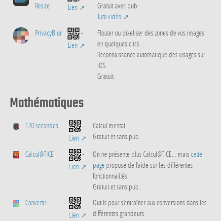
Resize
Gratuit avec pub
Lien
Tuto vidéo
.
PrivacyBlur
-
Flouter ou pixeliser des zones de vos images
en quelques clics.
Lien
Reconnaissance automatique des visages sur
iOS.
Gratuit.
Mathématiques
120 secondes
-
Calcul mental.
Gratuit et sans pub.
Lien
Calcul@TICE
-
On ne présente plus Calcul@TICE... mais
cette
page
propose de l’aide sur les différentes
Lien
fonctionnalités.
Gratuit et sans pub.
Convertir
-
Outils pour s’entraîner aux conversions dans les
différentes grandeurs.
Lien