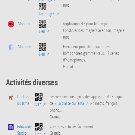
mot.
Leximage+
Mobilex
-
Application FLE pour le lexique.
Constituer des imagiers avec son, image et
Lien
mot.
Mutimots
-
Exerciseur pour de travailler les
homophones grammaticaux, 17 séries
Lien
d’homophones.
Gratuit.
Activités diverses
La classe
-
Les versions hors lignes des applis de M. Becquet
du lama
de «
La classe du lama
» : maths, français,
Lien
phono,...
Gratuit
Educandy
-
Créer des activités facilement
Studio
Gratuit
Lien