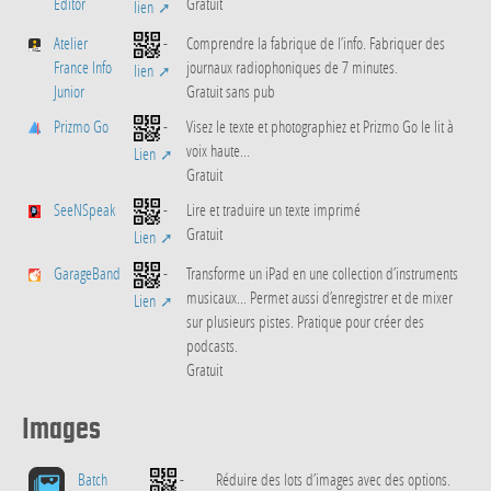
Editor
Gratuit
lien
Atelier
-
Comprendre la fabrique de l’info. Fabriquer des
France Info
journaux radiophoniques de 7 minutes.
lien
Junior
Gratuit sans pub
Prizmo Go
-
Visez le texte et photographiez et Prizmo Go le lit à
voix haute...
Lien
Gratuit
SeeNSpeak
-
Lire et traduire un texte imprimé
Gratuit
Lien
GarageBand
-
Transforme un iPad en une collection d’instruments
musicaux... Permet aussi d’enregistrer et de mixer
Lien
sur plusieurs pistes. Pratique pour créer des
podcasts.
Gratuit
Images
Batch
-
Réduire des lots d’images avec des options.