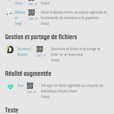
Classe
Gratuit.
Lien
l’Ardoise
-
Utiliser la tablette comme une ardoise augmentée de
de
fonctionnalités de numération et de graphisme
Lien
Serge
Gratuit
Gestion et partage de fichiers
Document /
-
Gestionaire de fichiers et de partage de
Readdle
fichier sur un réseau local.
Lien
Gratuit.
Réalité augmentée
Foxar
-
Une appli de réalité augmentée qui comporte une
bibliothèque d’objets virtuels
Lien
Gratuit
Texte