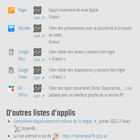
Pages
-
L’appli traitement de texte Apple
Gratuit
Lien
Keynote
-
Créer des présentations avec la possibilité d’un export
en vidéo
Lien
Gratuit
Google
-
Créer éditer des textes y compris hors-ligne.
Docs
« Gratuit ».
Lien
Google
-
Créer éditer des diaporamas y compris hors-ligne.
Slides
« Gratuit ».
Lien
AO
-
Créer des open documents (Texte, Diaporamas, ...) sur
Office
tablette avec un interface proche de la version PC.
Lien
D’autres listes d’applis
Compilation d’applications en maîtrise de la langue
, janvier 2022, P. Nuer -
dsden86 ;
La liste android et ios de
:
https://numerique76.spip.ac-