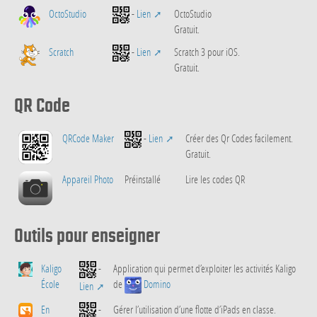
OctoStudio
-
Lien
OctoStudio
Gratuit.
Scratch
-
Lien
Scratch 3 pour iOS.
Gratuit.
QR Code
QRCode Maker
-
Lien
Créer des Qr Codes facilement.
Gratuit.
Appareil Photo
Préinstallé
Lire les codes QR
Outils pour enseigner
Kaligo
-
Application qui permet d’exploiter les activités Kaligo
École
de
Domino
Lien
En
-
Gérer l’utilisation d’une flotte d’iPads en classe.