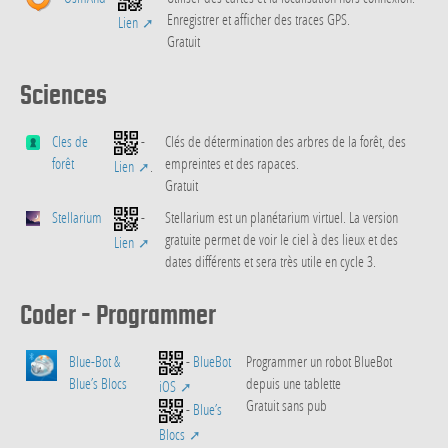
Enregistrer et afficher des traces GPS.
Lien
Gratuit
Sciences
Cles de
-
Clés de détermination des arbres de la forêt, des
forêt
empreintes et des rapaces.
Lien
.
Gratuit
Stellarium
-
Stellarium est un planétarium virtuel. La version
gratuite permet de voir le ciel à des lieux et des
Lien
dates différents et sera très utile en cycle 3.
Coder - Programmer
Blue-Bot &
-
BlueBot
Programmer un robot BlueBot
Blue’s Blocs
depuis une tablette
iOS
Gratuit sans pub
-
Blue’s
Blocs