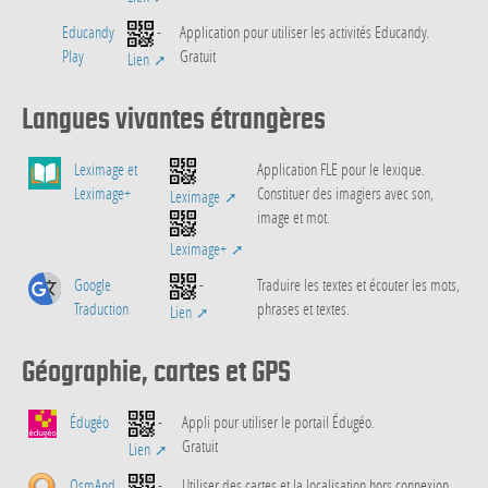
Educandy
-
Application pour utiliser les activités Educandy.
Play
Gratuit
Lien
Langues vivantes étrangères
Leximage et
Application FLE pour le lexique.
Leximage+
Constituer des imagiers avec son,
Leximage
image et mot.
Leximage+
Google
-
Traduire les textes et écouter les mots,
Traduction
phrases et textes.
Lien
Géographie, cartes et GPS
Édugéo
-
Appli pour utiliser le portail Édugéo.
Gratuit
Lien
OsmAnd
-
Utiliser des cartes et la localisation hors connexion.