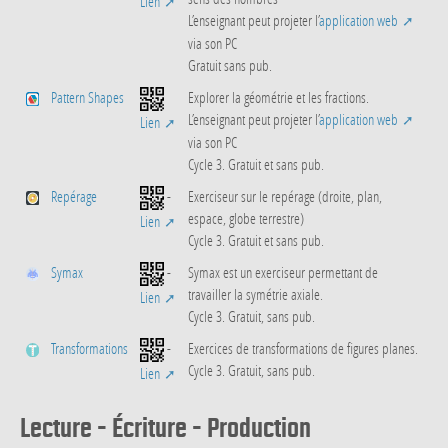
Lien
L’enseignant peut projeter l’
application web
via son PC
Gratuit sans pub.
Pattern Shapes
Explorer la géométrie et les fractions.
L’enseignant peut projeter l’
application web
Lien
via son PC
Cycle 3. Gratuit et sans pub.
Repérage
-
Exerciseur sur le repérage (droite, plan,
espace, globe terrestre)
Lien
Cycle 3. Gratuit et sans pub.
Symax
-
Symax est un exerciseur permettant de
travailler la symétrie axiale.
Lien
Cycle 3. Gratuit, sans pub.
Transformations
-
Exercices de transformations de figures planes.
Cycle 3. Gratuit, sans pub.
Lien
Lecture - Écriture - Production