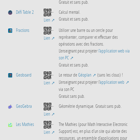
Gratuit et sans pub.
Défi Table 2
-
Calcul mental.
Gratuit et sans pub.
Lien
Fractions
-
Utiliser une barre ou un cercle pour
représenter, comparer et effectuer des
Lien
opérations avec des fractions.
L’enseignant peut projeter
l’application web via
son PC
Gratuit et sans pub.
Geoboard
-
Le retour de
Géoplan
(sans les clous) !
L’enseignant peut projeter l’
application web
Lien
via son PC
Gratuit sans pub.
GeoGebra
-
Géométrie dynamique. Gratuit sans pub.
Lien
Les Mathies
-
The Mathies (pour Math Interactive Electronic
Support) est, en plus d’un site qui abrite des
Lien
ressources, un ensemble d’applications pour