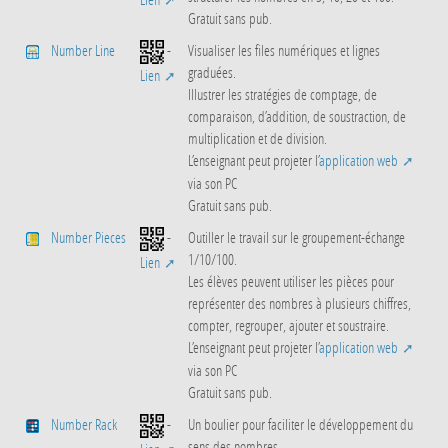
Gratuit sans pub.
Number Line
-
Visualiser les files numériques et lignes
graduées.
Lien
Illustrer les stratégies de comptage, de
comparaison, d’addition, de soustraction, de
multiplication et de division.
L’enseignant peut projeter l’
application web
via son PC
Gratuit sans pub.
Number Pieces
-
Outiller le travail sur le groupement-échange
1/10/100.
Lien
Les élèves peuvent utiliser les pièces pour
représenter des nombres à plusieurs chiffres,
compter, regrouper, ajouter et soustraire.
L’enseignant peut projeter l’
application web
via son PC
Gratuit sans pub.
Number Rack
-
Un boulier pour faciliter le développement du
sens des nombres