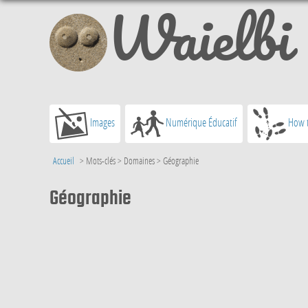
Waielbi
Images
Numérique Éducatif
How t
Accueil
> Mots-clés > Domaines >
Géographie
Géographie