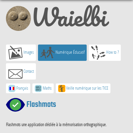
Waielbi
Images
Numérique Éducatif
How to ?
Contact
Français
Maths
Veille numérique sur les TICE
Flashmots
Flashmots une application dédiée à la mémorisation orthographique.