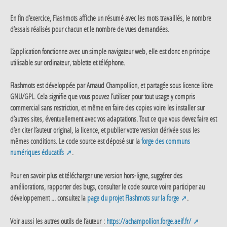
En fin d’exercice, Flashmots affiche un résumé avec les mots travaillés, le nombre
d’essais réalisés pour chacun et le nombre de vues demandées.
L’application fonctionne avec un simple navigateur web, elle est donc en principe
utilisable sur ordinateur, tablette et téléphone.
Flashmots est développée par Arnaud Champollion, et partagée sous licence libre
GNU/GPL. Cela signifie que vous pouvez l’utiliser pour tout usage y compris
commercial sans restriction, et même en faire des copies voire les installer sur
d’autres sites, éventuellement avec vos adaptations. Tout ce que vous devez faire est
d’en citer l’auteur original, la licence, et publier votre version dérivée sous les
mêmes conditions. Le code source est déposé sur la
forge des communs
numériques éducatifs
.
Pour en savoir plus et télécharger une version hors-ligne, suggérer des
améliorations, rapporter des bugs, consulter le code source voire participer au
développement ... consultez la
page du projet Flashmots sur la forge
.
Voir aussi les autres outils de l’auteur :
https://achampollion.forge.aeif.fr/