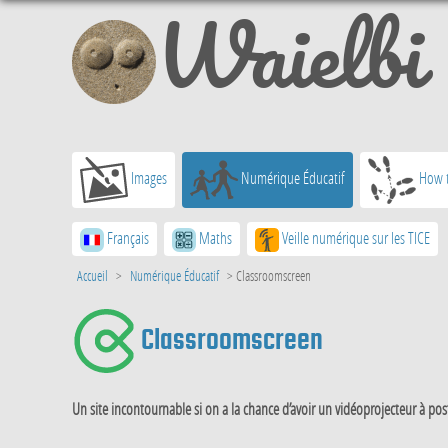
Waielbi
Images
Numérique Éducatif
How t
Français
Maths
Veille numérique sur les TICE
Accueil
>
Numérique Éducatif
>
Classroomscreen
Classroomscreen
Un site incontournable si on a la chance d’avoir un vidéoprojecteur à poste