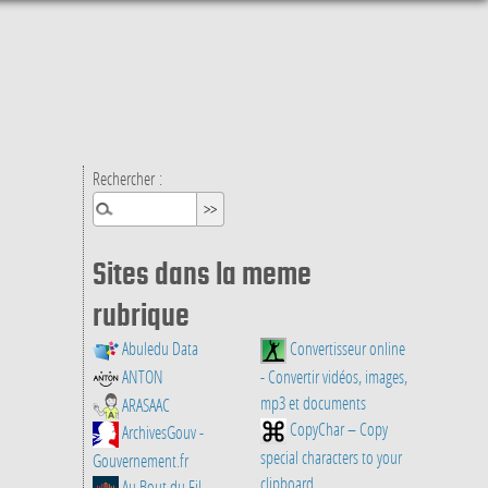
Rechercher :
Sites dans la meme
rubrique
Abuledu Data
Convertisseur online
ANTON
- Convertir vidéos, images,
mp3 et documents
ARASAAC
CopyChar – Copy
ArchivesGouv -
special characters to your
Gouvernement.fr
clipboard
Au Bout du Fil