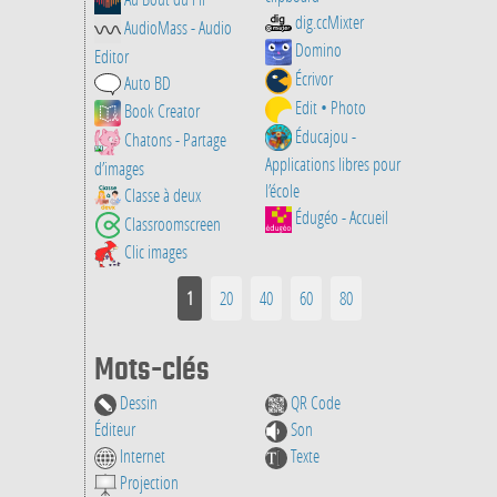
dig.ccMixter
AudioMass - Audio
Domino
Editor
Écrivor
Auto BD
Edit • Photo
Book Creator
Éducajou -
Chatons - Partage
Applications libres pour
d’images
l’école
Classe à deux
Édugéo - Accueil
Classroomscreen
Clic images
1
20
40
60
80
Mots-clés
Dessin
QR Code
Éditeur
Son
Internet
Texte
Projection