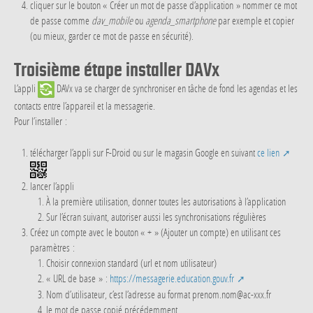
cliquer sur le bouton « Créer un mot de passe d’application » nommer ce mot
de passe comme
dav_mobile
ou
agenda_smartphone
par exemple et copier
(ou mieux, garder ce mot de passe en sécurité).
Troisième étape installer DAVx
L’appli
DAVx va se charger de synchroniser en tâche de fond les agendas et les
contacts entre l’appareil et la messagerie.
Pour l’installer :
télécharger l’appli sur F-Droid ou sur le magasin Google en suivant
ce lien
lancer l’appli
À la première utilisation, donner toutes les autorisations à l’application
Sur l’écran suivant, autoriser aussi les synchronisations régulières
Créez un compte avec le bouton « + » (Ajouter un compte) en utilisant ces
paramètres :
Choisir connexion standard (url et nom utilisateur)
« URL de base » :
https://messagerie.education.gouv.fr
Nom d’utilisateur, c’est l’adresse au format prenom.nom@ac-xxx.fr
le mot de passe copié précédemment