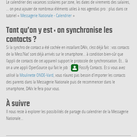
Le calendrier des vacances scolaires par zone, les dates de virements des salaires,
... on peut ajouter de nombreux éléments utiles à nos agendas pro : plus dans ce
tutoriel «
Messagerie Nationale - Calendrier
»
Tant qu’on y est : on synchronise les
contacts ?
Si la synchro de contact a été cochée en installant DAVx, c’est déjà fait : vos contacts
de la Mess’Nat’ sont déjà arrivés sur le smartphone... à condition bien-sûr que
l’appli de contacts de cet appareil support le protocole de synchronisation. Et... là
on a une appli OpenSource qui fait le job :
Fossify Contacts. Et si vous avez
utilisé la
Moulinette ONDE-Vard
, vous n’aurez pas besoin d’importer les contacts
des parents dans la Messagerie Nationale puis de recommencer dans le
smartphone, DAVx le fera pour vous.
À suivre
Il nous reste à explorer les possibilités de partage du calendrier de la Messagerie
Nationale...