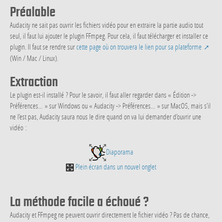
Préalable
Audacity ne sait pas ouvrir les fichiers vidéo pour en extraire la partie audio tout
seul, il faut lui ajouter le plugin FFmpeg. Pour cela, il faut télécharger et installer ce
plugin. Il faut se rendre sur
cette page où on trouvera le lien pour sa plateforme
(Win / Mac / Linux).
Extraction
Le plugin est-il installé ? Pour le savoir, il faut aller regarder dans « Édition ->
Préférences... » sur Windows ou « Audacity -> Préférences... » sur MacOS, mais s’il
ne l’est pas, Audacity saura nous le dire quand on va lui demander d’ouvrir une
vidéo :
Diaporama
Plein écran dans un nouvel onglet
La méthode facile a échoué ?
Audacity et FFmpeg ne peuvent ouvrir directement le fichier vidéo ? Pas de chance,